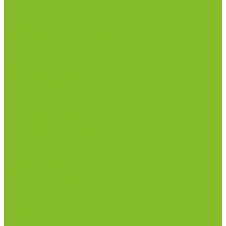
Лабораторная посуда из фарфора
Приборы и оборудование
Микроскопы
Общелабораторное оборудование
Приборы для дорожно-строительных
лабораторий
Весы лабораторные
Пищевые добавки
Мебель лабораторная
Вытяжные шкафы
Мебель для кабинетов химии/физики
Мойки лабораторные
Дезинфицирующие средства
Дезинфекционные коврики
Дезинфицирующие средства с альдегидами
Кожные антисептики, готовые растворы (спреи)
Термометры
Гигрометры
Измерители влажности и температуры
Пирометры (термометры инфракрасные)
Вспомогательные материалы
Химия для бассейнов
Компания