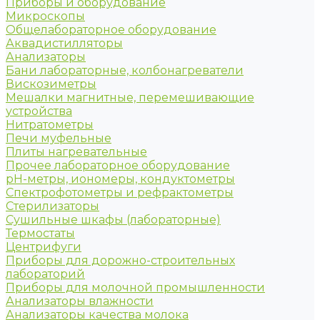
Приборы и оборудование
Микроскопы
Общелабораторное оборудование
Аквадистилляторы
Анализаторы
Бани лабораторные, колбонагреватели
Вискозиметры
Мешалки магнитные, перемешивающие
устройства
Нитратометры
Печи муфельные
Плиты нагревательные
Прочее лабораторное оборудование
рН-метры, иономеры, кондуктометры
Спектрофотометры и рефрактометры
Стерилизаторы
Сушильные шкафы (лабораторные)
Термостаты
Центрифуги
Приборы для дорожно-строительных
лабораторий
Приборы для молочной промышленности
Анализаторы влажности
Анализаторы качества молока