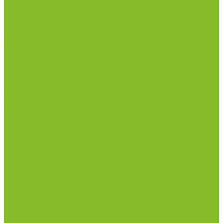
Посуда лабораторная
Лабораторная посуда из пластика
Лабораторная посуда из стекла
Ареометры
Лабораторная посуда из фарфора
Приборы и оборудование
Микроскопы
Общелабораторное оборудование
Аквадистилляторы
Анализаторы
Бани лабораторные, колбонагреватели
Вискозиметры
Мешалки магнитные, перемешивающие
устройства
Нитратометры
Печи муфельные
Плиты нагревательные
Прочее лабораторное оборудование
рН-метры, иономеры, кондуктометры
Спектрофотометры и рефрактометры
Стерилизаторы
Сушильные шкафы (лабораторные)
Термостаты