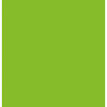
Центрифуги
Приборы для дорожно-строительных
лабораторий
Приборы для молочной промышленности
Анализаторы влажности
Анализаторы качества молока
Анализаторы соматических клеток
Метод Кьельдаля (определение азота и белка)
Приборы для хлебопекарной промышленности
Приборы ПЧП и комплектующие к ним
Весы лабораторные
Пищевые добавки
Мебель лабораторная
Вытяжные шкафы
Мебель для кабинетов химии/физики
Мойки лабораторные
Раздевалки
Стеллажи
Столы весовые
Столы лабораторные
Стулья лабораторные
Тумбы
Шкафы лабораторные
Дезинфицирующие средства