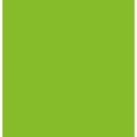
Реквизиты
Сертификаты
Политика конфиденциальности
Прайс-лист
Спецпредложения
Доставка и оплата
Статьи
Контакты
...
Каталог товаров
Химические реактивы
ГСО
Индикаторы
Питательные среды
Реагенты для водоподготовки
Реактивы
Стандарт-титры
Продукция для профилактики и борьбы с
инфекциями
Оборудование для дезинфекции
Дозаторы (диспенсеры) контактные и
бесконтактные
Маски и средства индивидуальной защиты
Термометры бесконтактные инфракрасные