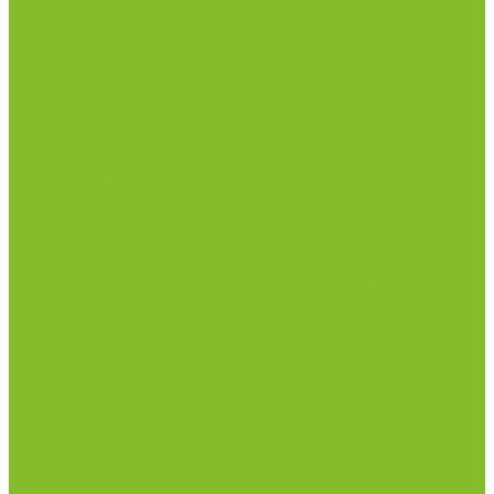
Дезинфекционные коврики
Дезинфицирующие средства с альдегидами
Кожные антисептики, готовые растворы (спреи)
Средства на основе катионных поверхностно-
активных вещества (КПАВ)
Средства на основе кислородактивных
соединений
Средства на основе хлорактивных соединений
Химические индикаторы и тесты
Индикаторные полоски концентрации растворов
Индикаторы контроля Воздушной стерилизации
Биологические индикаторы воздушной
стерилизации
Индикаторы контроля Газовой стерилизации
Индикаторы контроля предстерил. обработки
Термометры
Гигрометры
Измерители влажности и температуры
Пирометры (термометры инфракрасные)
Термометр биметаллический
Термометр для испытания нефтепродуктов
Термометр для сельского хозяйства
Термометр лабораторный