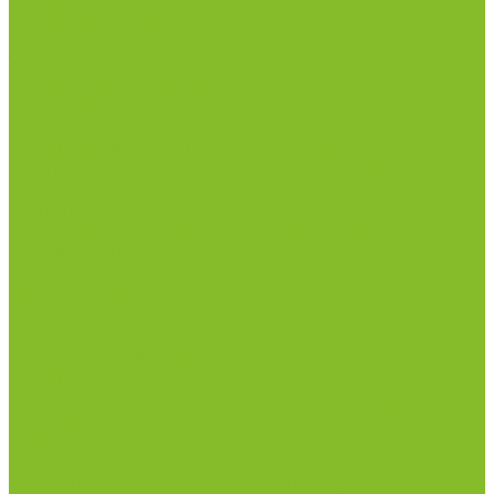
Столы весовые
Столы лабораторные
Стулья лабораторные
Тумбы
Шкафы лабораторные
Дезинфицирующие средства
Дезинфекционные коврики
Дезинфицирующие средства с альдегидами
Кожные антисептики, готовые растворы (спреи)
Средства на основе катионных поверхностно-
активных вещества (КПАВ)
Средства на основе кислородактивных
соединений
Средства на основе хлорактивных соединений
Химические индикаторы и тесты
Индикаторные полоски концентрации растворов
Индикаторы контроля Воздушной стерилизации
Биологические индикаторы воздушной
стерилизации
Индикаторы контроля Газовой стерилизации
Индикаторы контроля предстерил. обработки
Термометры
Гигрометры
Измерители влажности и температуры