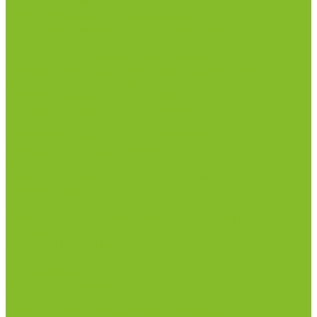
инфекциями
Оборудование для дезинфекции
Дозаторы (диспенсеры) контактные и
бесконтактные
Маски и средства индивидуальной защиты
Термометры бесконтактные инфракрасные
Посуда лабораторная
Лабораторная посуда из пластика
Лабораторная посуда из стекла
Ареометры
Лабораторная посуда из фарфора
Приборы и оборудование
Микроскопы
Общелабораторное оборудование
Аквадистилляторы
Анализаторы
Бани лабораторные, колбонагреватели
Вискозиметры
Мешалки магнитные, перемешивающие
устройства
Нитратометры
Печи муфельные
Плиты нагревательные
Прочее лабораторное оборудование