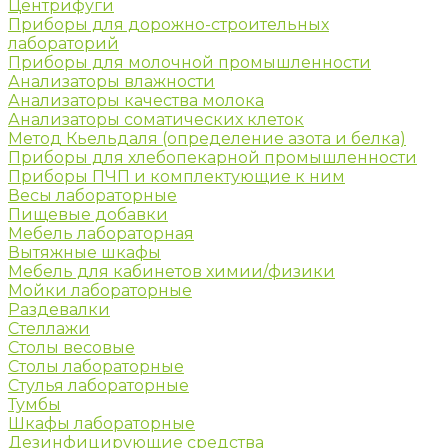
Центрифуги
Приборы для дорожно-строительных
лабораторий
Приборы для молочной промышленности
Анализаторы влажности
Анализаторы качества молока
Анализаторы соматических клеток
Метод Кьельдаля (определение азота и белка)
Приборы для хлебопекарной промышленности
Приборы ПЧП и комплектующие к ним
Весы лабораторные
Пищевые добавки
Мебель лабораторная
Вытяжные шкафы
Мебель для кабинетов химии/физики
Мойки лабораторные
Раздевалки
Стеллажи
Столы весовые
Столы лабораторные
Стулья лабораторные
Тумбы
Шкафы лабораторные
Дезинфицирующие средства