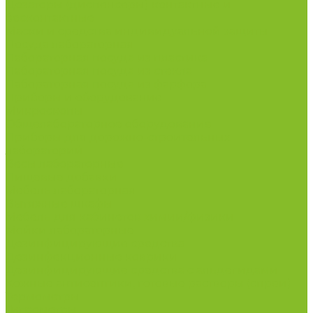
Дозаторы (диспенсеры) контактные и
бесконтактные
Маски и средства индивидуальной защиты
Посуда лабораторная
Лабораторная посуда из пластика
Лабораторная посуда из стекла
Лабораторная посуда из фарфора
Приборы и оборудование
Микроскопы
Общелабораторное оборудование
Приборы для дорожно-строительных
лабораторий
Весы лабораторные
Пищевые добавки
Мебель лабораторная
Вытяжные шкафы
Мебель для кабинетов химии/физики
Мойки лабораторные
Дезинфицирующие средства
Дезинфекционные коврики
Дезинфицирующие средства с альдегидами
Кожные антисептики, готовые растворы (спреи)
Термометры
Гигрометры