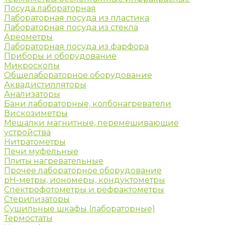
Посуда лабораторная
Лабораторная посуда из пластика
Лабораторная посуда из стекла
Ареометры
Лабораторная посуда из фарфора
Приборы и оборудование
Микроскопы
Общелабораторное оборудование
Аквадистилляторы
Анализаторы
Бани лабораторные, колбонагреватели
Вискозиметры
Мешалки магнитные, перемешивающие
устройства
Нитратометры
Печи муфельные
Плиты нагревательные
Прочее лабораторное оборудование
рН-метры, иономеры, кондуктометры
Спектрофотометры и рефрактометры
Стерилизаторы
Сушильные шкафы (лабораторные)
Термостаты