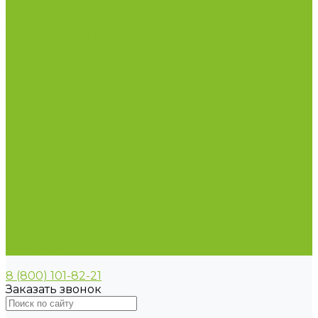
Пирометры (термометры инфракрасные)
Термометр биметаллический
Термометр для испытания нефтепродуктов
Термометр для сельского хозяйства
Термометр лабораторный
Термометр специальный
Термометр технический
Термометр электроконтактный
Вспомогательные материалы
Химия для бассейнов
Компания
Реквизиты
Сертификаты
Политика конфиденциальности
Прайс-лист
Спецпредложения
Доставка и оплата
Статьи
Контакты
8 (800) 101-82-21
Заказать звонок