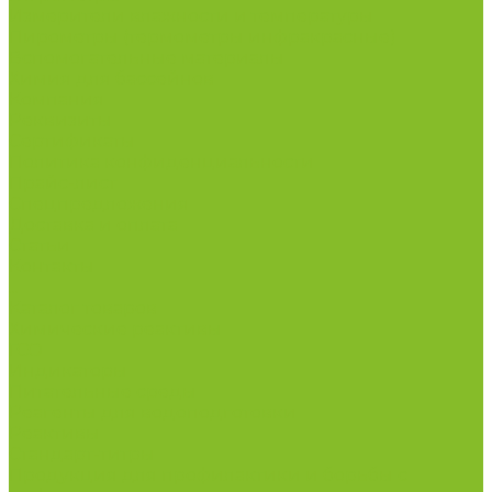
Измерители влажности и температуры
Пирометры (термометры инфракрасные)
Вспомогательные материалы
Химия для бассейнов
Компания
Реквизиты
Сертификаты
Политика конфиденциальности
Прайс-лист
Спецпредложения
Доставка и оплата
Статьи
Контакты
...
Каталог товаров
Химические реактивы
ГСО
Индикаторы
Питательные среды
Реагенты для водоподготовки
Реактивы
Стандарт-титры
Продукция для профилактики и борьбы с