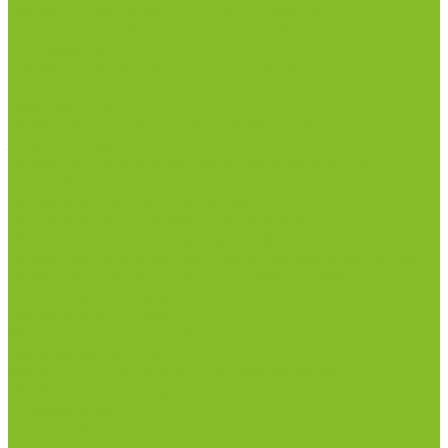
рН-метры, иономеры, кондуктометры
Спектрофотометры и рефрактометры
Стерилизаторы
Сушильные шкафы (лабораторные)
Термостаты
Центрифуги
Приборы для дорожно-строительных
лабораторий
Приборы для молочной промышленности
Анализаторы влажности
Анализаторы качества молока
Анализаторы соматических клеток
Метод Кьельдаля (определение азота и белка)
Приборы для хлебопекарной промышленности
Приборы ПЧП и комплектующие к ним
Весы лабораторные
Пищевые добавки
Мебель лабораторная
Вытяжные шкафы
Мебель для кабинетов химии/физики
Мойки лабораторные
Раздевалки
Стеллажи