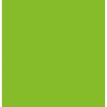
рН-метры, иономеры, кондуктометры
Спектрофотометры и рефрактометры
Стерилизаторы
Сушильные шкафы (лабораторные)
Термостаты
Центрифуги
Приборы для дорожно-строительных
лабораторий
Приборы для молочной промышленности
Анализаторы влажности
Анализаторы качества молока
Анализаторы соматических клеток
Метод Кьельдаля (определение азота и белка)
Приборы для хлебопекарной промышленности
Приборы ПЧП и комплектующие к ним
Весы лабораторные
Пищевые добавки
Мебель лабораторная
Вытяжные шкафы
Мебель для кабинетов химии/физики
Мойки лабораторные
Раздевалки
Стеллажи