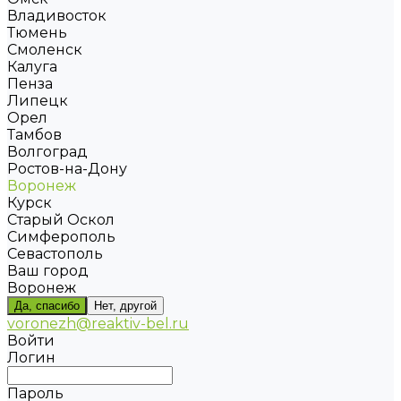
Владивосток
Тюмень
Смоленск
Калуга
Пенза
Липецк
Орел
Тамбов
Волгоград
Ростов-на-Дону
Воронеж
Курск
Старый Оскол
Симферополь
Севастополь
Ваш город
Воронеж
Да, спасибо
Нет, другой
voronezh@reaktiv-bel.ru
Войти
Логин
Пароль