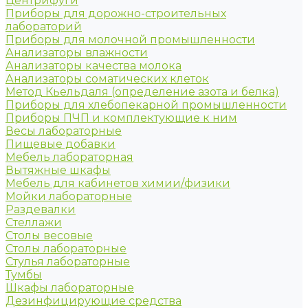
Центрифуги
Приборы для дорожно-строительных
лабораторий
Приборы для молочной промышленности
Анализаторы влажности
Анализаторы качества молока
Анализаторы соматических клеток
Метод Кьельдаля (определение азота и белка)
Приборы для хлебопекарной промышленности
Приборы ПЧП и комплектующие к ним
Весы лабораторные
Пищевые добавки
Мебель лабораторная
Вытяжные шкафы
Мебель для кабинетов химии/физики
Мойки лабораторные
Раздевалки
Стеллажи
Столы весовые
Столы лабораторные
Стулья лабораторные
Тумбы
Шкафы лабораторные
Дезинфицирующие средства