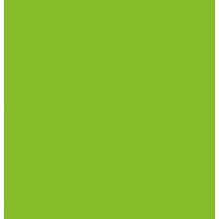
Дозаторы (диспенсеры) контактные и
бесконтактные
Маски и средства индивидуальной защиты
Посуда лабораторная
Лабораторная посуда из пластика
Лабораторная посуда из стекла
Лабораторная посуда из фарфора
Приборы и оборудование
Микроскопы
Общелабораторное оборудование
Приборы для дорожно-строительных
лабораторий
Весы лабораторные
Пищевые добавки
Мебель лабораторная
Вытяжные шкафы
Мебель для кабинетов химии/физики
Мойки лабораторные
Дезинфицирующие средства
Дезинфекционные коврики
Дезинфицирующие средства с альдегидами
Кожные антисептики, готовые растворы (спреи)
Термометры
Гигрометры