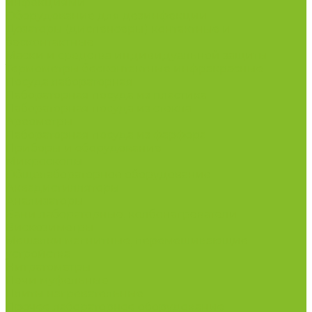
инфекциями
Оборудование для дезинфекции
Дозаторы (диспенсеры) контактные и
бесконтактные
Маски и средства индивидуальной защиты
Термометры бесконтактные инфракрасные
Посуда лабораторная
Лабораторная посуда из пластика
Лабораторная посуда из стекла
Ареометры
Лабораторная посуда из фарфора
Приборы и оборудование
Микроскопы
Общелабораторное оборудование
Аквадистилляторы
Анализаторы
Бани лабораторные, колбонагреватели
Вискозиметры
Мешалки магнитные, перемешивающие
устройства
Нитратометры
Печи муфельные
Плиты нагревательные
Прочее лабораторное оборудование