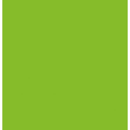
Столы весовые
Столы лабораторные
Стулья лабораторные
Тумбы
Шкафы лабораторные
Дезинфицирующие средства
Дезинфекционные коврики
Дезинфицирующие средства с альдегидами
Кожные антисептики, готовые растворы (спреи)
Средства на основе катионных поверхностно-
активных вещества (КПАВ)
Средства на основе кислородактивных
соединений
Средства на основе хлорактивных соединений
Химические индикаторы и тесты
Индикаторные полоски концентрации растворов
Индикаторы контроля Воздушной стерилизации
Биологические индикаторы воздушной
стерилизации
Индикаторы контроля Газовой стерилизации
Индикаторы контроля предстерил. обработки
Термометры
Гигрометры
Измерители влажности и температуры