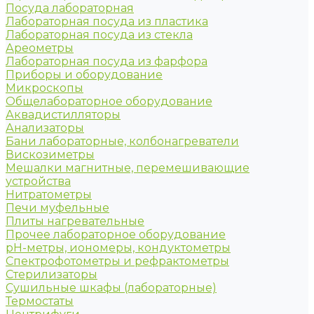
Посуда лабораторная
Лабораторная посуда из пластика
Лабораторная посуда из стекла
Ареометры
Лабораторная посуда из фарфора
Приборы и оборудование
Микроскопы
Общелабораторное оборудование
Аквадистилляторы
Анализаторы
Бани лабораторные, колбонагреватели
Вискозиметры
Мешалки магнитные, перемешивающие
устройства
Нитратометры
Печи муфельные
Плиты нагревательные
Прочее лабораторное оборудование
рН-метры, иономеры, кондуктометры
Спектрофотометры и рефрактометры
Стерилизаторы
Сушильные шкафы (лабораторные)
Термостаты