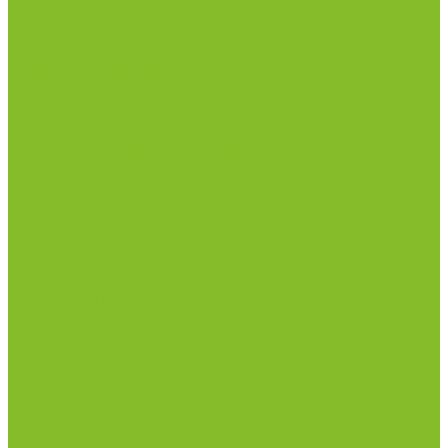
Измерители влажности и температуры
Пирометры (термометры инфракрасные)
Вспомогательные материалы
Химия для бассейнов
Компания
Реквизиты
Сертификаты
Политика конфиденциальности
Прайс-лист
Спецпредложения
Доставка и оплата
Статьи
Контакты
...
Каталог товаров
Химические реактивы
ГСО
Индикаторы
Питательные среды
Реагенты для водоподготовки
Реактивы
Стандарт-титры
Продукция для профилактики и борьбы с