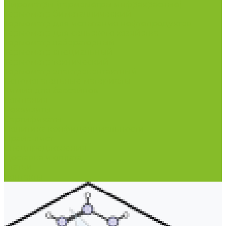
Пирометры (термометры инфракрасные)
Термометр биметаллический
Термометр для испытания нефтепродуктов
Термометр для сельского хозяйства
Термометр лабораторный
Термометр специальный
Термометр технический
Термометр электроконтактный
Вспомогательные материалы
Химия для бассейнов
Компания
Реквизиты
Сертификаты
Политика конфиденциальности
Прайс-лист
Спецпредложения
Доставка и оплата
Статьи
Контакты