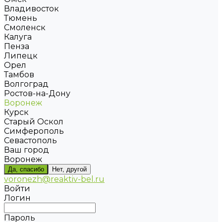
Владивосток
Тюмень
Смоленск
Калуга
Пенза
Липецк
Орел
Тамбов
Волгоград
Ростов-на-Дону
Воронеж
Курск
Старый Оскол
Симферополь
Севастополь
Ваш город
Воронеж
Да, спасибо
Нет, другой
voronezh@reaktiv-bel.ru
Войти
Логин
Пароль