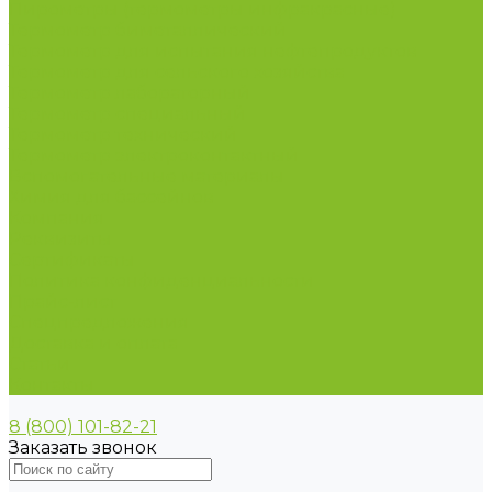
Пирометры (термометры инфракрасные)
Термометр биметаллический
Термометр для испытания нефтепродуктов
Термометр для сельского хозяйства
Термометр лабораторный
Термометр специальный
Термометр технический
Термометр электроконтактный
Вспомогательные материалы
Химия для бассейнов
Компания
Реквизиты
Сертификаты
Политика конфиденциальности
Прайс-лист
Спецпредложения
Доставка и оплата
Статьи
Контакты
8 (800) 101-82-21
Заказать звонок