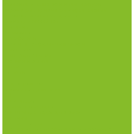
Измерители влажности и температуры
Пирометры (термометры инфракрасные)
Вспомогательные материалы
Химия для бассейнов
Компания
Реквизиты
Сертификаты
Политика конфиденциальности
Прайс-лист
Спецпредложения
Доставка и оплата
Статьи
Контакты
...
Каталог товаров
Химические реактивы
ГСО
Индикаторы
Питательные среды
Реагенты для водоподготовки
Реактивы
Стандарт-титры
Продукция для профилактики и борьбы с