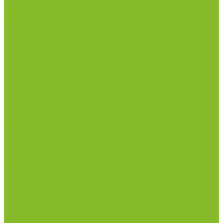
инфекциями
Оборудование для дезинфекции
Дозаторы (диспенсеры) контактные и
бесконтактные
Маски и средства индивидуальной защиты
Термометры бесконтактные инфракрасные
Посуда лабораторная
Лабораторная посуда из пластика
Лабораторная посуда из стекла
Ареометры
Лабораторная посуда из фарфора
Приборы и оборудование
Микроскопы
Общелабораторное оборудование
Аквадистилляторы
Анализаторы
Бани лабораторные, колбонагреватели
Вискозиметры
Мешалки магнитные, перемешивающие
устройства
Нитратометры
Печи муфельные
Плиты нагревательные
Прочее лабораторное оборудование