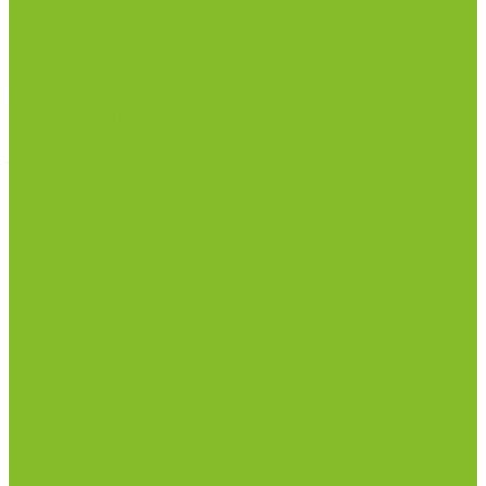
рН-метры, иономеры, кондуктометры
Спектрофотометры и рефрактометры
Стерилизаторы
Сушильные шкафы (лабораторные)
Термостаты
Центрифуги
Приборы для дорожно-строительных
лабораторий
Приборы для молочной промышленности
Анализаторы влажности
Анализаторы качества молока
Анализаторы соматических клеток
Метод Кьельдаля (определение азота и белка)
Приборы для хлебопекарной промышленности
Приборы ПЧП и комплектующие к ним
Весы лабораторные
Пищевые добавки
Мебель лабораторная
Вытяжные шкафы
Мебель для кабинетов химии/физики
Мойки лабораторные
Раздевалки
Стеллажи