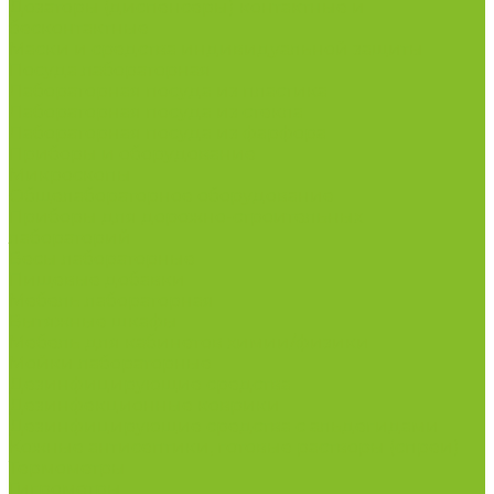
Дозаторы (диспенсеры) контактные и
бесконтактные
Маски и средства индивидуальной защиты
Посуда лабораторная
Лабораторная посуда из пластика
Лабораторная посуда из стекла
Лабораторная посуда из фарфора
Приборы и оборудование
Микроскопы
Общелабораторное оборудование
Приборы для дорожно-строительных
лабораторий
Весы лабораторные
Пищевые добавки
Мебель лабораторная
Вытяжные шкафы
Мебель для кабинетов химии/физики
Мойки лабораторные
Дезинфицирующие средства
Дезинфекционные коврики
Дезинфицирующие средства с альдегидами
Кожные антисептики, готовые растворы (спреи)
Термометры
Гигрометры