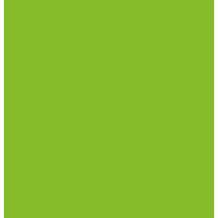
Столы весовые
Столы лабораторные
Стулья лабораторные
Тумбы
Шкафы лабораторные
Дезинфицирующие средства
Дезинфекционные коврики
Дезинфицирующие средства с альдегидами
Кожные антисептики, готовые растворы (спреи)
Средства на основе катионных поверхностно-
активных вещества (КПАВ)
Средства на основе кислородактивных
соединений
Средства на основе хлорактивных соединений
Химические индикаторы и тесты
Индикаторные полоски концентрации растворов
Индикаторы контроля Воздушной стерилизации
Биологические индикаторы воздушной
стерилизации
Индикаторы контроля Газовой стерилизации
Индикаторы контроля предстерил. обработки
Термометры
Гигрометры
Измерители влажности и температуры